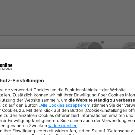
€ 112.00 / Monat
€ 264.0
4-WOCHEN-TEST
4-WOC
V
ssprüfungs-VO