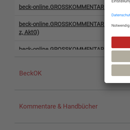
beck-online.GROSSKOMMENTAR | ADSp 2
beck-online.GROSSKOMMENTAR | AktG (vor
z, AktG)
beck-online.GROSSKOMMENTAR | BBergG
beck-online.GROSSKOMMENTAR | BoersG
BeckOK
beck-online.GROSSKOMMENTAR | CIM
beck-online.GROSSKOMMENTAR | CMR
Kommentare & Handbücher
beck-online.GROSSKOMMENTAR | COVMG