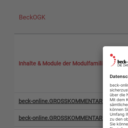
BeckOGK
Inhalte & Module der Modulfamilie
beck-online.GROSSKOMMENTAR | ABBerg
beck-online.GROSSKOMMENTAR | Abschlu