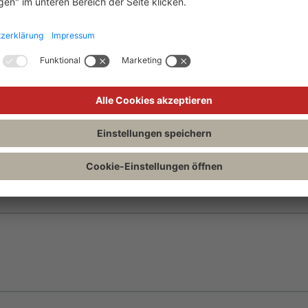
017
mals Spindler/Stil