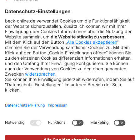
BeckOK und BeckOGK
Nachhaltigkeit
NÜTZLICHES
FAQs
Tipps & Tricks
Newsletter
Abo kündigen
Widerruf
SONSTIGES
Impressum
Datenschutz
Rechtliches
Kontakt
Datenschutz-Einstellungen