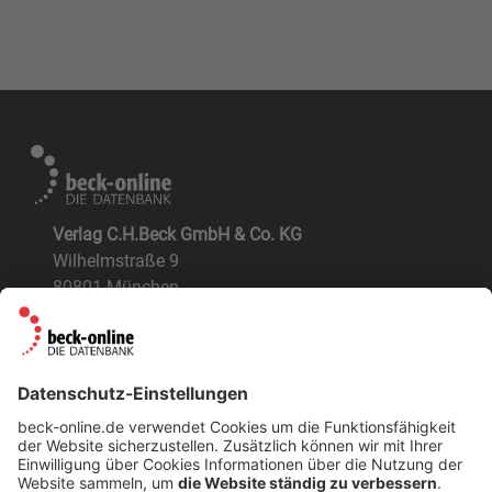
Verlag C.H.Beck GmbH & Co. KG
Wilhelmstraße 9
80801 München
ÜBER UNS
Der Verlag
BeckOK und BeckOGK
Nachhaltigkeit
NÜTZLICHES
FAQs
Tipps & Tricks