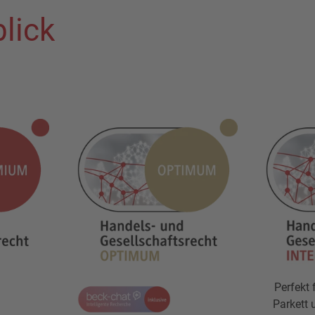
lick
Perfekt 
Parkett u