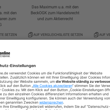
e
Das Maximum u.a. mit den
a. mit den
BeckOGK zum Handelsrecht
aren zum
und zum Aktienrecht
G
TE SETZEN
AUF VERGLEICHSLISTE SETZEN
AUF V
MEHR DAZU