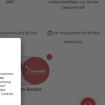
IWRZ
wirklich benötigen u.a. mit der
Zeitschrift KIR
ERGLEICHSLISTE SETZEN
AUF VERGLEICHSLISTE SETZEN
MEHR DAZU
MEHR DAZU