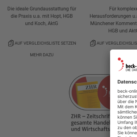
Die ideale Grundausstattung für
Für komplex
die Praxis u.a. mit Hopt, HGB
Herausforderungen u.
und Koch, AktG
Münchener Komment
HGB und Akt
AUF VERGLEICHSLISTE SETZEN
AUF VERGLEICHSLIS
MEHR DAZU
MEHR DAZU