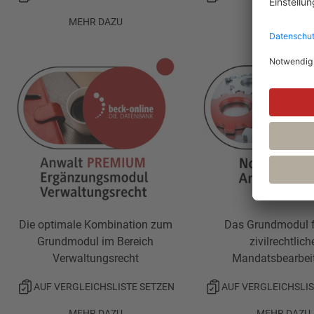
MEHR DAZU
MEHR DAZU
Die optimale Kombination zum
Das Grundmodul f
Grundmodul im Bereich
zivilrechtlich
Verwaltungsrecht
Mandatsbearbei
AUF VERGLEICHSLISTE SETZEN
AUF VERGLEICHSLIS
MEHR DAZU
MEHR DAZU