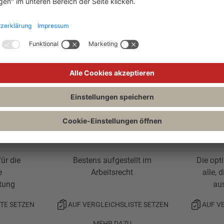
MEHR DAZU
ür die
Bestens aufgestellt im
Die opt
e
Arbeitsrecht
alle, 
tung
au
TE SETZEN
AUF VERGLEICHSLISTE SETZEN
AUF V
MEHR DAZU