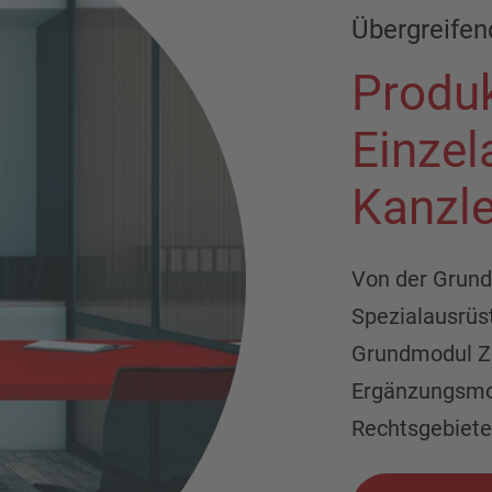
Übergreifen
Produk
Einzel
Kanzle
Von der Grund
Spezialausrüst
Grundmodul Ziv
Ergänzungsmo
Rechtsgebieten