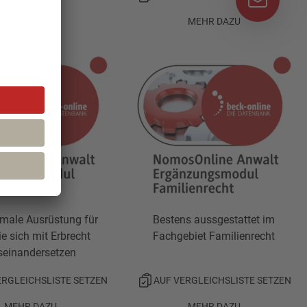
MEHR DAZU
MEHR DAZU
imale Ausrüstung für
Bestens aussgestattet im
die sich mit Erbrecht
Fachgebiet Familienrecht
seinandersetzen
ERGLEICHSLISTE SETZEN
AUF VERGLEICHSLISTE SETZEN
MEHR DAZU
MEHR DAZU