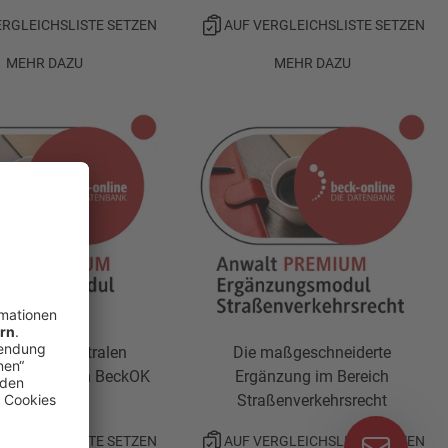
ERGLEICHSLISTE SETZEN
AUF VERGLEICHSLISTE SETZEN
MEHR DAZU
MEHR DAZU
recht mit zentralen
Die maßgeschneiderte
ilfen wie dem BeckOK
Ergänzung im Bereich
StGB
Straßenverkehrsrecht
ERGLEICHSLISTE SETZEN
AUF VERGLEICHSLISTE SETZEN