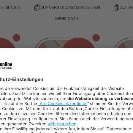
TE SETZEN
AUF VERGLEICHSLISTE SETZEN
AUF V
MEHR DAZU
 Miet- und
Fundiertes Fachwissen zum
Straf
ftigen
Sozialrecht
Arbeitsh
TE SETZEN
AUF VERGLEICHSLISTE SETZEN
AUF V