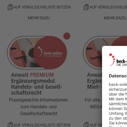
AUF VERGLEICHSLISTE SETZEN
AUF VERGLEICHSLIS
MEHR DAZU
MEHR DAZU
Praxisgerechte Informationen
Für alle, die sich mit
zum Handels- und
WEG-Recht beschä
Gesellschaftsrecht
AUF VERGLEICHSLISTE SETZEN
AUF VERGLEICHSLIS