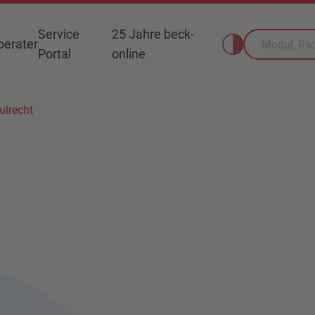
Service
25 Jahre beck-
erater
Portal
online
lrecht