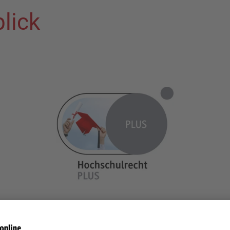
lick
Alles drin zum Hochschulrecht
u.a. mit Beck'schen Online-