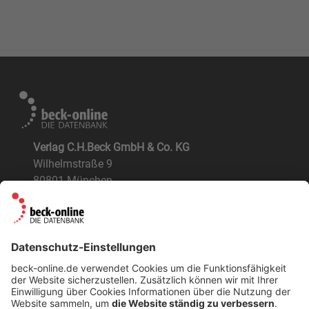
Verlag C.H.Beck GmbH & Co. KG
Wilhelmstraße 9
80801 München
ÜBER UNS
Der Verlag
BeckOK und BeckOGK
Nachhaltigkeit
NÜTZLICHES
FAQs
Tipps & Tricks