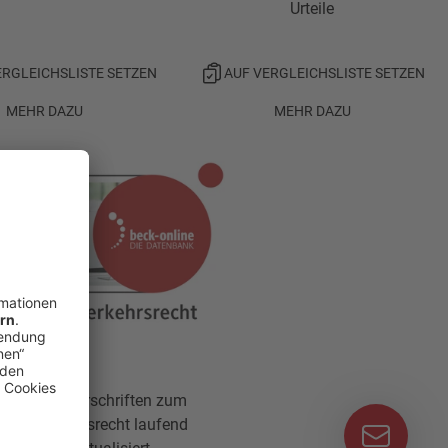
Urteile
ERGLEICHSLISTE SETZEN
AUF VERGLEICHSLISTE SETZEN
MEHR DAZU
MEHR DAZU
Alle Vorschriften zum
Verkehrsrecht laufend