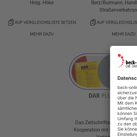
Hrsg. Höke
Berz/Burmann, Hand
Straßenverkehrsr
AUF VERGLEICHSLISTE SETZEN
AUF VERGLEICHSLIS
MEHR DAZU
MEHR DAZU
Das Zeitschriftenmodul in
Kooperation mit dem ADAC