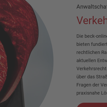
Anwaltscha
Verkeh
Die beck-onli
bieten fundier
rechtlichen 
aktuellen Ent
Verkehrsrecht
über das Straß
Fragen der Ver
praxisnahe Lö