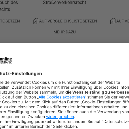
buch des
Straßenverkehrsrecht
echts
TE SETZEN
AUF VERGLEICHSLISTE SETZEN
AUF V
MEHR DAZU