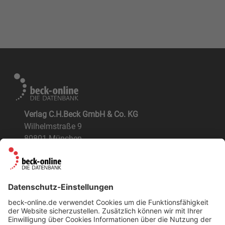
Verlag C.H.Beck GmbH & Co. KG
Wilhelmstraße 9
80801 München
ÜBER UNS
Der Verlag
BeckOK und BeckOGK
Nachhaltigkeit
NÜTZLICHES
FAQs
Tipps & Tricks