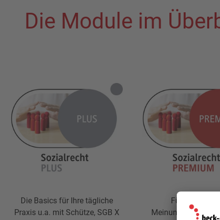
Die Module im Überb
Die Basics für Ihre tägliche
Für ein breiter
Praxis u.a. mit Schütze, SGB X
Meinungsspektrum u