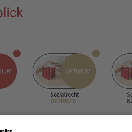
lick
es
Das Nonplusultra für besonders
Für zus
.a. mit
komplexe Fälle u.a. mit dem
u.a. mit 