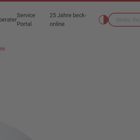
Service
25 Jahre beck-
erater
Portal
online
cht