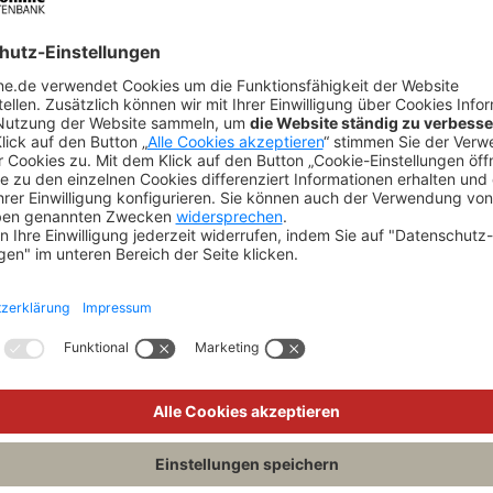
 zum SGB
BeckOGK zum SGB XII
der G
TE SETZEN
AUF VERGLEICHSLISTE SETZEN
AUF V
MEHR DAZU