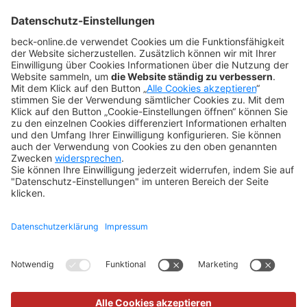
BeckOK und BeckOGK
Nachhaltigkeit
NÜTZLICHES
FAQs
Tipps & Tricks
Newsletter
Abo kündigen
Widerruf
SONSTIGES
Impressum
Datenschutz
Rechtliches
Kontakt
Datenschutz-Einstellungen