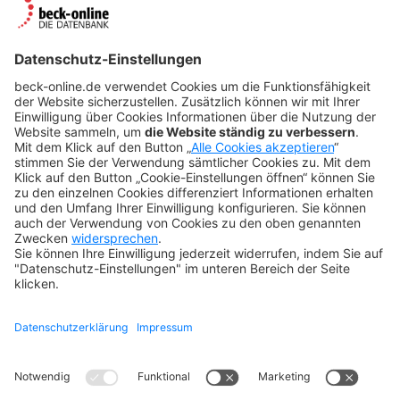
Der Verlag
BeckOK und BeckOGK
Nachhaltigkeit
NÜTZLICHES
FAQs
Tipps & Tricks
Newsletter
Abo kündigen
Widerruf
SONSTIGES
Impressum
Datenschutz
Rechtliches
Kontakt
Datenschutz-Einstellungen