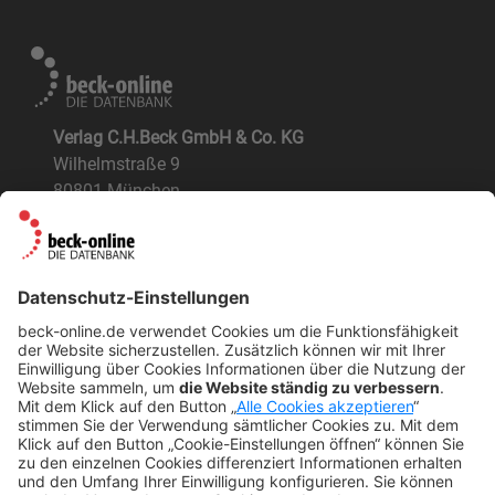
Verlag C.H.Beck GmbH & Co. KG
Wilhelmstraße 9
80801 München
ÜBER UNS
Der Verlag
BeckOK und BeckOGK
Nachhaltigkeit
NÜTZLICHES
FAQs
Tipps & Tricks
Newsletter
Abo kündigen
Widerruf
SONSTIGES