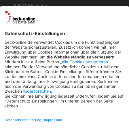
80801 München
ÜBER UNS
Der Verlag
BeckOK und BeckOGK
Nachhaltigkeit
NÜTZLICHES
FAQs
Tipps & Tricks
Newsletter
Abo kündigen
Widerruf
SONSTIGES
Impressum
Datenschutz
Rechtliches
Kontakt
Datenschutz-Einstellungen