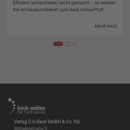
Effizient recherchieren leicht gemacht – so werden
Sie im Handumdrehen zum beck-online-Profi
N
MEHR DAZU
Verlag C.H.Beck GmbH & Co. KG
Wilhelmstraße 9