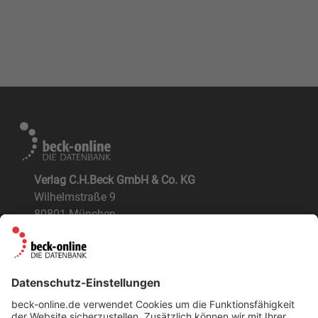
Verlag C.H.Beck GmbH & Co. KG
Wilhelmstraße 9
80801 München
ÜBER UNS
Der Verlag
BeckOK und BeckOGK
Nachhaltigkeit
NÜTZLICHES
FAQs