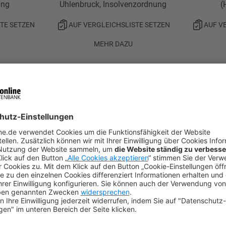
ung
Uhlenbruck, Insolvenzordnung
(
TE SETZEN
AUF VERGLEICHSLISTE SETZEN
AUF V
MEHR DAZU
I
N