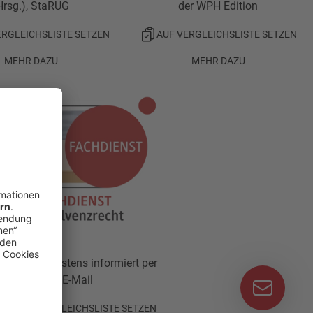
Hrsg.), StaRUG
der WPH Edition
ERGLEICHSLISTE SETZEN
AUF VERGLEICHSLISTE SETZEN
MEHR DAZU
MEHR DAZU
14-täglich bestens informiert per
E-Mail
AUF VERGLEICHSLISTE SETZEN