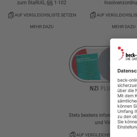
zum StaRUG, §§ 1-102
Insolvenzordn
AUF VERGLEICHSLISTE SETZEN
AUF VERGLEICHSLIS
MEHR DAZU
MEHR DAZU
Stets bestens informiert mit NZ
und VIA
AUF VERGLEICHSLISTE SETZE