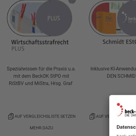
Spezialwissen für die Praxis u.a.
Inklusive KI-Anwend
mit dem BeckOK StPO mit
DEN SCHMID
RiStBV und MiStra, Hrsg. Graf
AUF VERGLEICHSLISTE SETZEN
AUF VERGLEICHSLIS
MEHR DAZU
MEHR DAZU