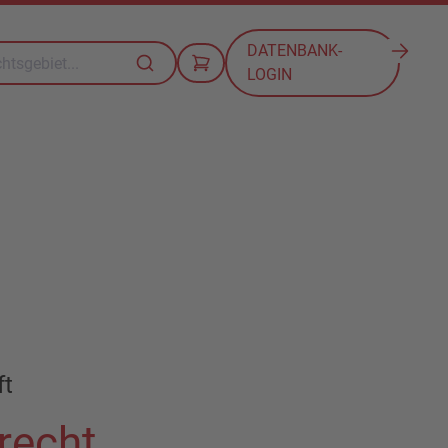
DATENBANK-
LOGIN
ft
recht