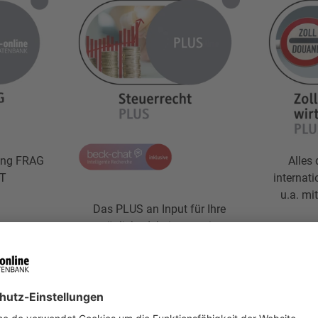
ung FRAG
Alles
T
internat
u.a. mi
Das PLUS an Input für Ihre
tägliche Arbeit u.a. mit
Sölch/Ringleb, UStG
TE SETZEN
AUF VERGLEICHSLISTE SETZEN
AUF V
MEHR DAZU