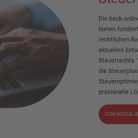
Die beck-onli
bieten fundier
rechtlichen 
aktuellen Ent
Steuerrechts.
die Steuerplan
Steueroptimier
praxisnahe Lö
ZUM MODULÜB