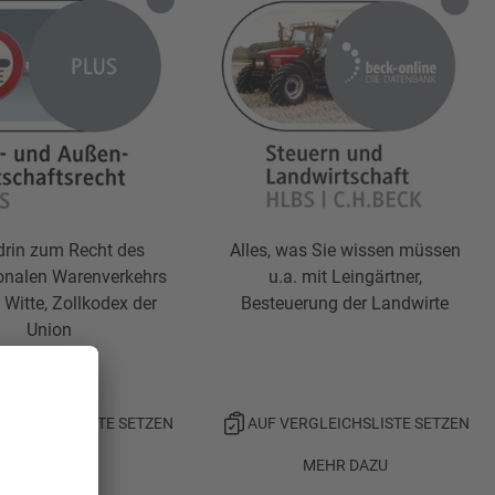
 drin zum Recht des
Alles, was Sie wissen müssen
ionalen Warenverkehrs
u.a. mit Leingärtner,
t Witte, Zollkodex der
Besteuerung der Landwirte
Union
ERGLEICHSLISTE SETZEN
AUF VERGLEICHSLISTE SETZEN
MEHR DAZU
MEHR DAZU