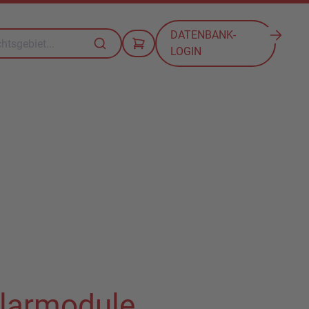
DATENBANK-
LOGIN
larmodule