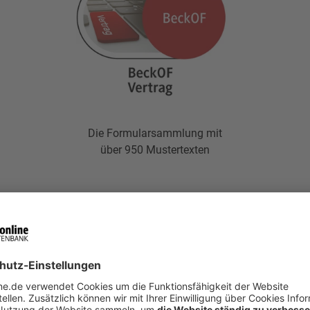
Die Formularsammlung mit
über 950 Mustertexten
AUF VERGLEICHSLISTE SETZEN
MEHR DAZU