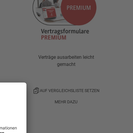
Verträge ausarbeiten leicht
gemacht
AUF VERGLEICHSLISTE SETZEN
MEHR DAZU