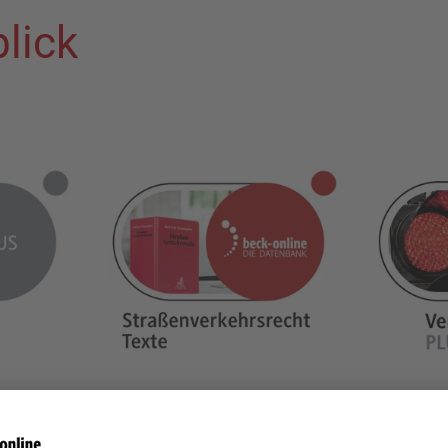
lick
odul in
Alle Vorschriften zum
Sicher un
em ADAC
Verkehrsrecht laufend
mit den 