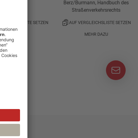
Hrsg. Höke
Berz/Burmann, Handbuch des
Straßenverkehrsrechts
ERGLEICHSLISTE SETZEN
AUF VERGLEICHSLISTE SETZEN
MEHR DAZU
MEHR DAZU