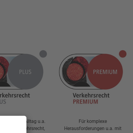
terwegs im Alltag u.a.
Für komplexe
BeckOF Verkehrsrecht,
Herausforderungen u.a. mit