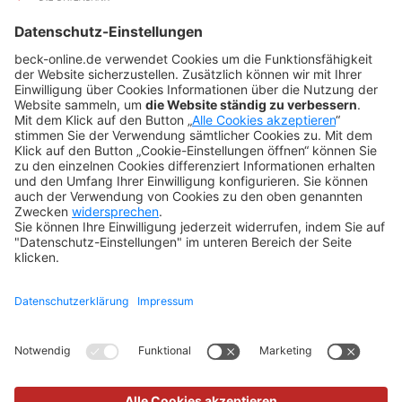
BeckOK und BeckOGK
Nachhaltigkeit
NÜTZLICHES
FAQs
Tipps & Tricks
Newsletter
Abo kündigen
Widerruf
SONSTIGES
Impressum
Datenschutz
Rechtliches
Kontakt
Datenschutz-Einstellungen