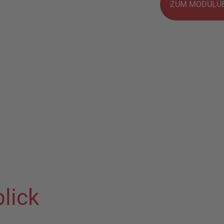
ZUM MODULÜB
lick