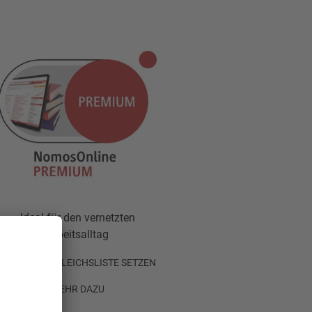
Ideal für den vernetzten
Arbeitsalltag
AUF VERGLEICHSLISTE SETZEN
MEHR DAZU