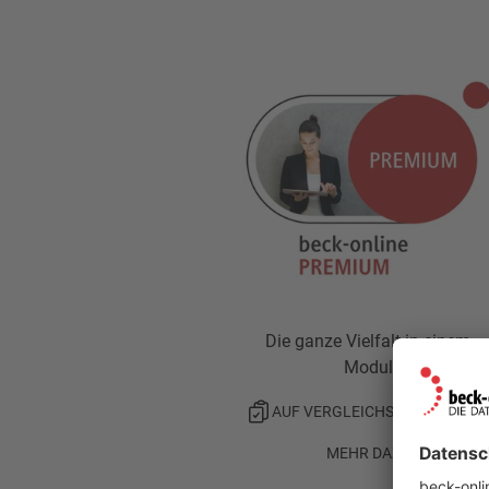
Die ganze Vielfalt in einem
Modul
AUF VERGLEICHSLISTE SETZE
MEHR DAZU