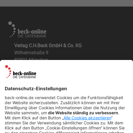
Verlag C.H.Beck GmbH & Co. KG
Wilhelmstraße 9
80801 München
ÜBER UNS
Der Verlag
BeckOK und BeckOGK
Nachhaltigkeit
NÜTZLICHES
FAQs
Tipps & Tricks
Newsletter
Abo kündigen
Widerruf