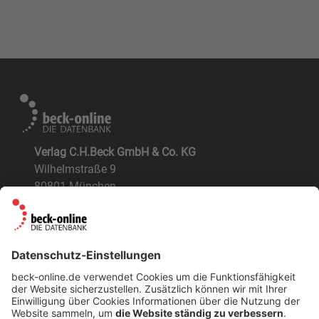
Verlag C.H.Beck GmbH & Co. KG
Wilhelmstraße 9
80801 München
ÜBER UNS
Der Verlag
BeckOK und BeckOGK
Nachhaltigkeit
NÜTZLICHES
FAQs
Tipps & Tricks