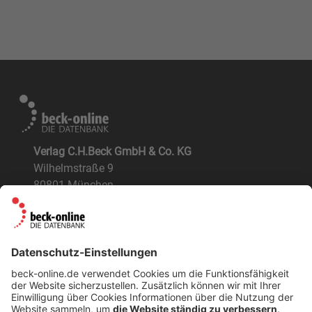
Verlag C.H.Beck GmbH & Co. KG
Wilhelmstraße 9
80801 München
ÜBER UNS
Der Verlag
BeckOK und BeckOGK
Nachhaltigkeit
NÜTZLICHES
FAQs
Tipps & Tricks