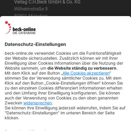
Verlag C.H.Beck GmbH & Co. KG
Wilhelmstraße 9
80801 München
ÜBER UNS
Der Verlag
BeckOK und BeckOGK
Nachhaltigkeit
NÜTZLICHES
FAQs
Tipps & Tricks
Newsletter
Abo kündigen
Widerruf
SONSTIGES
Impressum
Datenschutz
Rechtliches
Kontakt
Datenschutz-Einstellungen