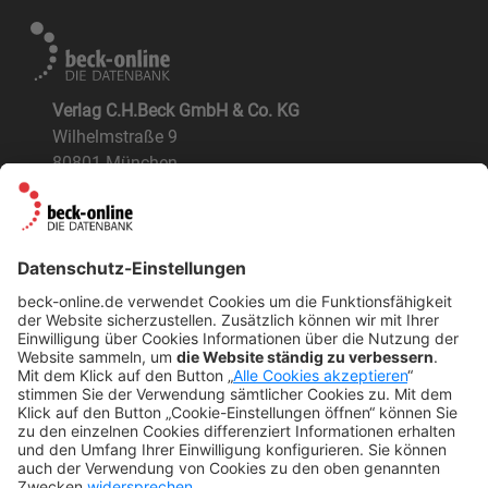
Verlag C.H.Beck GmbH & Co. KG
Wilhelmstraße 9
80801 München
ÜBER UNS
Der Verlag
BeckOK und BeckOGK
Nachhaltigkeit
NÜTZLICHES
FAQs
Tipps & Tricks
Newsletter
Abo kündigen
Widerruf
SONSTIGES
Impressum