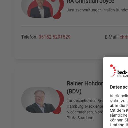
RA Christian Joyce
Justizverwaltungen in allen Bunde
Telefon:
05152 5291529
E-Mail:
chr
Rainer Hohdorf, Dipl.-Ve
(BDV)
Landesbehörden Bremen, Schleswig
Hamburg, Mecklenburg-Vorpomme
Niedersachsen, Nordrhein-Westfale
Pfalz, Saarland