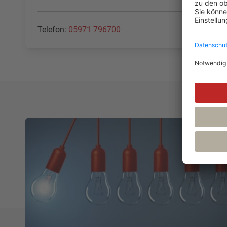
Telefon:
05971 796700
E-Mail:
rai