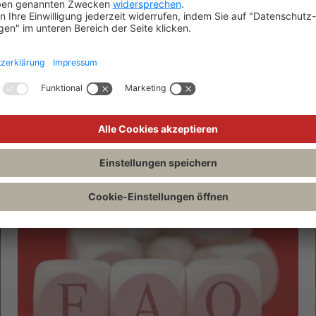
ner.hohdorf@beck.de