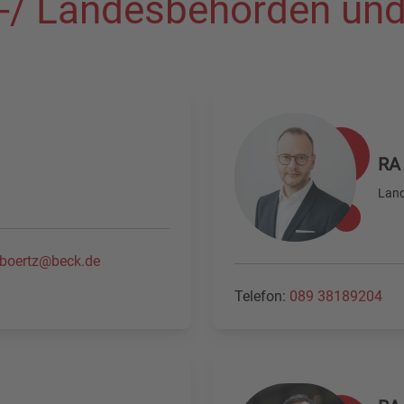
-/ Landesbehörden und
RA 
Land
f.boertz@beck.de
Telefon:
089 38189204