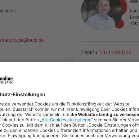
RA
sländern
Land
Bran
Thür
istian.joyce@beck.de
Telefon:
0341 2484145
rtriebswirt
RA 
Land
-Holstein,
rn,
n, Rheinland-
Telefon:
05144 4957006