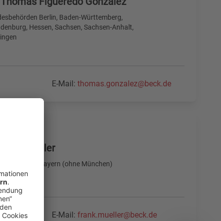
 Thomas Figueredo González
esbehörden Berlin, Baden-Württemberg,
denburg, Hessen, Sachsen, Sachsen-Anhalt,
ingen
E-Mail:
thomas.gonzalez@beck.de
Frank Müller
esbehörden Bayern (ohne München)
E-Mail:
frank.mueller@beck.de