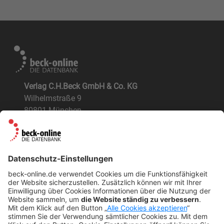
Verlag C.H.Beck GmbH & Co. KG
Wilhelmstraße 9
80801 München
ÜBER UNS
Der Verlag
BeckOK und BeckOGK
Nachhaltigkeit
NÜTZLICHES
FAQs
Tipps & Tricks
Newsletter
Abo kündigen