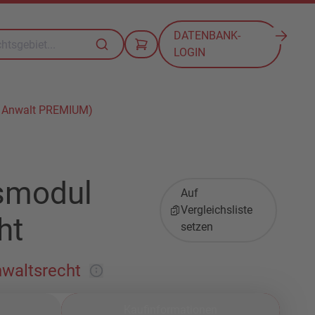
DATENBANK-
LOGIN
l Anwalt PREMIUM)
smodul
Auf
Vergleichsliste
ht
setzen
waltsrecht
Kaufinformationen