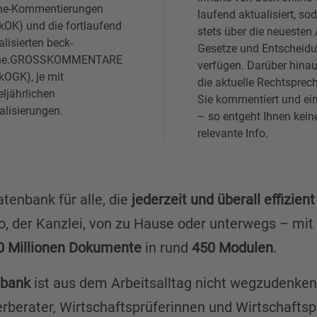
ne-Kommentierungen
laufend aktualisiert, so
kOK) und die fortlaufend
stets über die neuesten 
alisierten beck-
Gesetze und Entscheid
ine.GROSSKOMMENTARE
verfügen. Darüber hinau
kOGK), je mit
die aktuelle Rechtsprec
eljährlichen
Sie kommentiert und ei
alisierungen.
– so entgeht Ihnen kein
relevante Info.
atenbank für alle, die
jederzeit und überall effizien
o, der Kanzlei, von zu Hause oder unterwegs – mit
0 Millionen Dokumente
in rund
450 Modulen
.
nbank
ist aus dem Arbeitsalltag nicht wegzudenken:
berater, Wirtschaftsprüferinnen und Wirtschaftspr