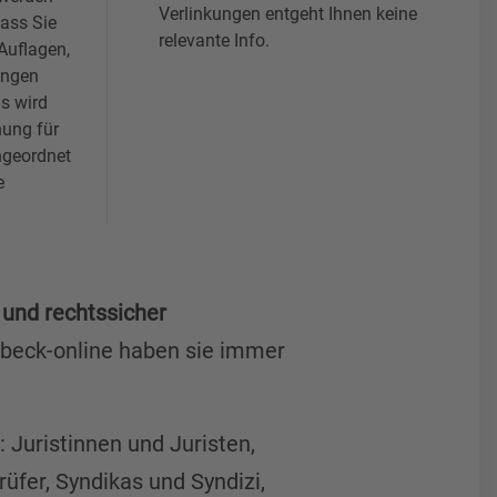
Verlinkungen entgeht Ihnen keine
dass Sie
relevante Info.
Auflagen,
ungen
s wird
hung für
ngeordnet
e
t und rechtssicher
 beck-online haben sie immer
 Juristinnen und Juristen,
üfer, Syndikas und Syndizi,