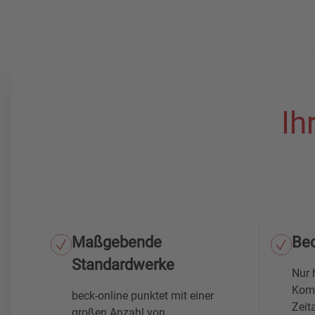
Ih
Maßgebende
Be
Standardwerke
Nur 
Komm
beck-online punktet mit einer
Zeit
großen Anzahl von