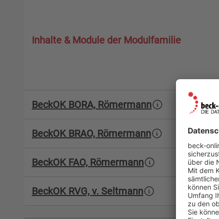
Inhalte & Module der Modulfamilie
BeckOK BORA, Römermann
BeckOK BRAO, Römermann
BeckOK FAO, Römermann
BeckOK RVG, v. Seltmann