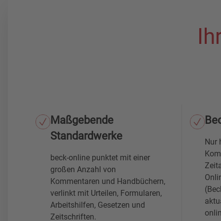
Ih
Maßgebende
Be
Standardwerke
Nur 
Komm
beck-online punktet mit einer
Zeit
großen Anzahl von
Onli
Kommentaren und Handbüchern,
(Bec
verlinkt mit Urteilen, Formularen,
aktu
Arbeitshilfen, Gesetzen und
onl
Zeitschriften.