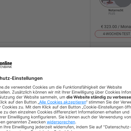
€ 323.00 / Mona
4-WOCHEN-TEST