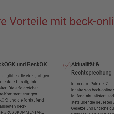
re Vorteile mit beck-onl
ckOGK und BeckOK
Aktualität &
Rechtsprechung
hier gibt es die einzigartigen
entare fürs digitale
Immer am Puls der Zeit:
alter: Die erfolgreichen
Inhalte von beck-online
ne-Kommentierungen
laufend aktualisiert, so
kOK) und die fortlaufend
stets über die neuesten 
alisierten beck-
Gesetze und Entscheid
ine.GROSSKOMMENTARE