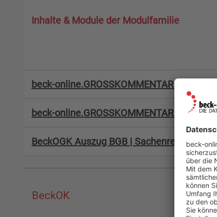
Inhalte & Module der Modulfamilie
beck-online.GROSSKOMMENTAR | BeurkG
beck-online.GROSSKOMMENTAR | UmwG
BeckOGK Auszug BGB | Sachenrecht
BeckOK