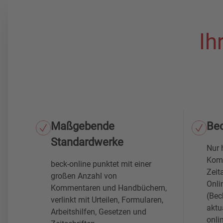
Ih
Maßgebende
Be
Standardwerke
Nur 
Komm
beck-online punktet mit einer
Zeit
großen Anzahl von
Onli
Kommentaren und Handbüchern,
(Bec
verlinkt mit Urteilen, Formularen,
aktu
Arbeitshilfen, Gesetzen und
onl