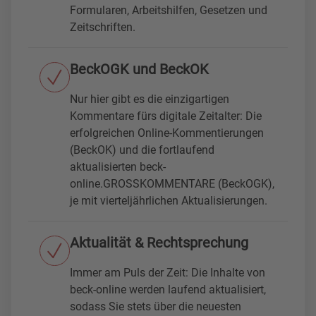
Soergel, Kommentar zum Bürgerl
Formularen, Arbeitshilfen, Gesetzen und
ichen Gesetzbuch Bd. 25 WEG
Zeitschriften.
Soergel, Kommentar zum Bürgerl
BeckOGK und BeckOK
ichen Gesetzbuch Bd. 27-1 Rom I
I-VO
Nur hier gibt es die einzigartigen
Kommentare fürs digitale Zeitalter: Die
Soergel, Kommentar zum Bürgerl
erfolgreichen Online-Kommentierungen
ichen Gesetzbuch Bd. 32 §§ 192
(BeckOK) und die fortlaufend
2-2146
aktualisierten beck-
online.GROSSKOMMENTARE (BeckOGK),
Soergel, Kommentar zum Bürgerl
je mit vierteljährlichen Aktualisierungen.
ichen Gesetzbuch Bd. 33 §§ 214
7-2385
Aktualität & Rechtsprechung
Soergel, Kommentar zum Bürgerl
ichen Gesetzbuch Bd. 4 §§ 305-3
Immer am Puls der Zeit: Die Inhalte von
10, UKlaG
beck-online werden laufend aktualisiert,
sodass Sie stets über die neuesten
Soergel, Kommentar zum Bürgerl