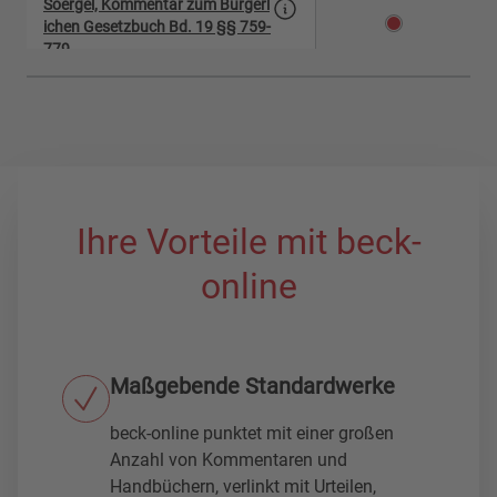
Soergel, Kommentar zum Bürgerl
ichen Gesetzbuch Bd. 19 §§ 759-
779
Soergel, Kommentar zum Bürgerl
ichen Gesetzbuch Bd. 2-1 §§ 104
-157
Soergel, Kommentar zum Bürgerl
ichen Gesetzbuch Bd. 2-2 §§ 158
Ihre Vorteile mit beck-
-240
online
Soergel, Kommentar zum Bürgerl
ichen Gesetzbuch Bd. 22 §§ 854-
984
Maßgebende Standardwerke
Soergel, Kommentar zum Bürgerl
ichen Gesetzbuch Bd. 24 §§ 101
beck-online punktet mit einer großen
8-1296
Anzahl von Kommentaren und
Handbüchern, verlinkt mit Urteilen,