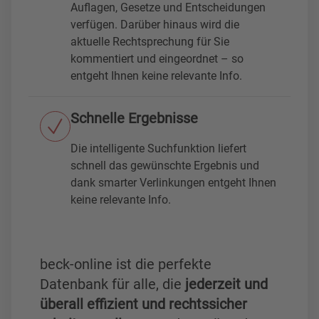
Auflagen, Gesetze und Entscheidungen
ichen Gesetzbuch Bd. 5-1b §§ 31
verfügen. Darüber hinaus wird die
2–312k, 315–319
aktuelle Rechtsprechung für Sie
kommentiert und eingeordnet – so
Soergel, Kommentar zum Bürgerl
entgeht Ihnen keine relevante Info.
ichen Gesetzbuch Bd. 6-1a, §§ 4
35-439
Schnelle Ergebnisse
Soergel, Kommentar zum Bürgerl
ichen Gesetzbuch Bd. 6-1b, §§ 4
Die intelligente Suchfunktion liefert
40-453
schnell das gewünschte Ergebnis und
dank smarter Verlinkungen entgeht Ihnen
Soergel, Kommentar zum Bürgerl
keine relevante Info.
ichen Gesetzbuch Bd. 9-1b, §§ 6
20–630h, AGG
Soergel, Kommentar zum Bürgerl
beck-online ist die perfekte
ichen Gesetzbuch Bd. 9-2, §§ 63
Datenbank für alle, die
jederzeit und
1–651y
überall effizient und rechtssicher