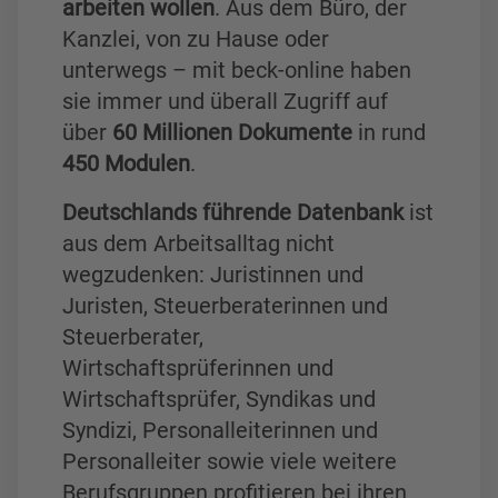
arbeiten wollen
. Aus dem Büro, der
Soergel, Kommentar zum Bürgerl
ichen Gesetzbuch mit Einführung
Kanzlei, von zu Hause oder
sgesetz und Nebengesetzen
unterwegs – mit beck-online haben
sie immer und überall Zugriff auf
über
60 Millionen Dokumente
in rund
450 Modulen
.
Deutschlands führende Datenbank
ist
aus dem Arbeitsalltag nicht
wegzudenken: Juristinnen und
Juristen, Steuerberaterinnen und
Steuerberater,
Wirtschaftsprüferinnen und
Wirtschaftsprüfer, Syndikas und
Syndizi, Personalleiterinnen und
Personalleiter sowie viele weitere
Berufsgruppen profitieren bei ihren