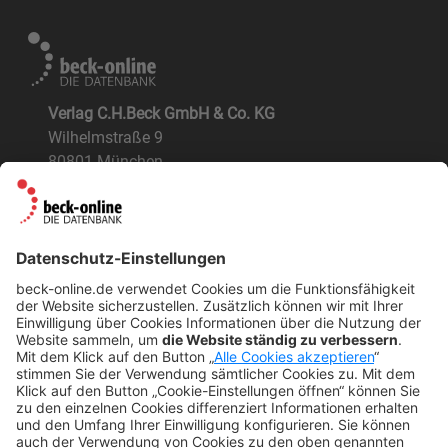
Verlag C.H.Beck GmbH & Co. KG
Wilhelmstraße 9
80801 München
ÜBER UNS
Der Verlag
BeckOK und BeckOGK
Nachhaltigkeit
NÜTZLICHES
FAQs
Tipps & Tricks
Newsletter
Abo kündigen
Widerruf
SONSTIGES