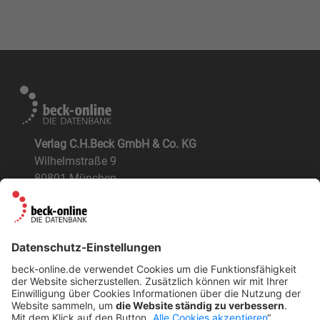
Verlag C.H.Beck GmbH & Co. KG
Wilhelmstraße 9
80801 München
ÜBER UNS
Der Verlag
BeckOK und BeckOGK
Nachhaltigkeit
NÜTZLICHES
FAQs
Tipps & Tricks
Newsletter