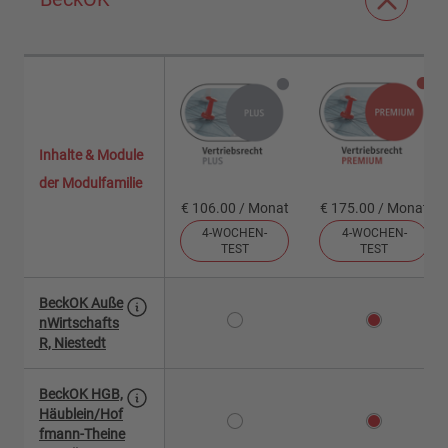
Inhalte & Module
der Modulfamilie
€ 106.00 / Monat
€ 175.00 / Monat
4-WOCHEN-
4-WOCHEN-
TEST
TEST
BeckOK Auße
nWirtschafts
R, Niestedt
BeckOK HGB,
Häublein/Hof
fmann-Theine