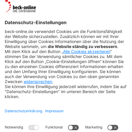
ÜBER UNS
Der Verlag
BeckOK und BeckOGK
Nachhaltigkeit
NÜTZLICHES
FAQs
Tipps & Tricks
Newsletter
Abo kündigen
Widerruf
SONSTIGES
Impressum
Datenschutz
Rechtliches
Kontakt
Datenschutz-Einstellungen