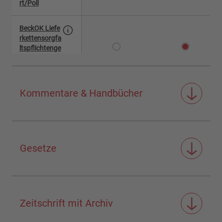
rt/Poll
BeckOK Liefe
rkettensorgfa
ltspflichtenge
setz, Henn/J
ahn
Kommentare & Handbücher
Gesetze
Zeitschrift mit Archiv