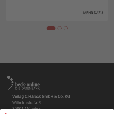
N
MEHR DAZU
Verlag C.H.Beck GmbH & Co. KG
Wilhelmstraße 9
80801 München