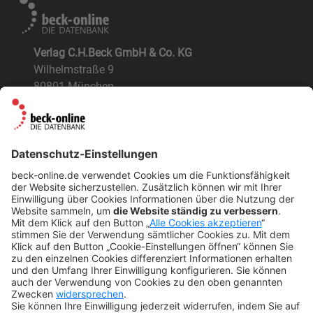
Verlag C.H.Beck GmbH & Co. KG
Wilhelmstraße 9
80801 München
ÜBER UNS
Der Verlag
BeckOK und BeckOGK
Nachhaltigkeit
NÜTZLICHES
FAQs
Tipps & Tricks
Newsletter
Abo kündigen
Widerruf
SONSTIGES
Impressum
Datenschutz