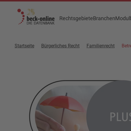
Rechtsgebiete
Branchen
Modulb
Startseite
Bürgerliches Recht
Familienrecht
Betr