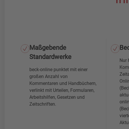
Maßgebende
Be
Standardwerke
Nur 
Komm
beck-online punktet mit einer
Zeit
großen Anzahl von
Onli
Kommentaren und Handbüchern,
(Bec
verlinkt mit Urteilen, Formularen,
aktu
Arbeitshilfen, Gesetzen und
onl
Zeitschriften.
(Bec
viert
Aktu