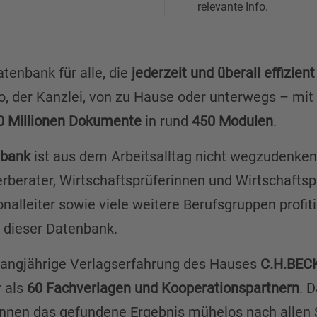
relevante Info.
atenbank für alle, die
jederzeit und überall effizien
o, der Kanzlei, von zu Hause oder unterwegs – mit
0 Millionen Dokumente
in rund
450 Modulen
.
nbank
ist aus dem Arbeitsalltag nicht wegzudenken:
berater, Wirtschaftsprüferinnen und Wirtschaftspr
nalleiter sowie viele weitere Berufsgruppen profit
 dieser Datenbank.
e langjährige Verlagserfahrung des Hauses
C.H.BEC
r als
60 Fachverlagen und Kooperationspartnern
. 
nen das gefundene Ergebnis mühelos nach allen S