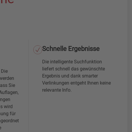
Schnelle Ergebnisse
Die intelligente Suchfunktion
liefert schnell das gewünschte
 Die
Ergebnis und dank smarter
 werden
Verlinkungen entgeht Ihnen keine
dass Sie
relevante Info.
Auflagen,
ungen
s wird
hung für
ngeordnet
e