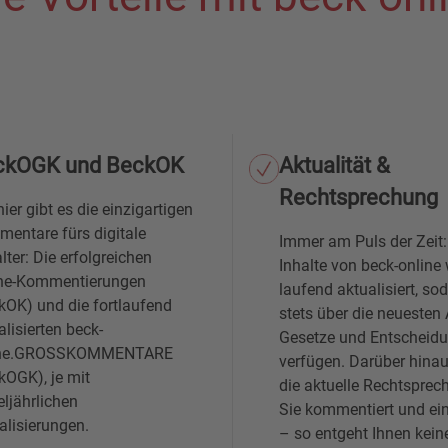
ckOGK und BeckOK
Aktualität &
Rechtsprechung
hier gibt es die einzigartigen
entare fürs digitale
Immer am Puls der Zeit:
alter: Die erfolgreichen
Inhalte von beck-online
ne-Kommentierungen
laufend aktualisiert, so
kOK) und die fortlaufend
stets über die neuesten 
alisierten beck-
Gesetze und Entscheid
ine.GROSSKOMMENTARE
verfügen. Darüber hinau
kOGK), je mit
die aktuelle Rechtsprec
eljährlichen
Sie kommentiert und ei
alisierungen.
– so entgeht Ihnen kein