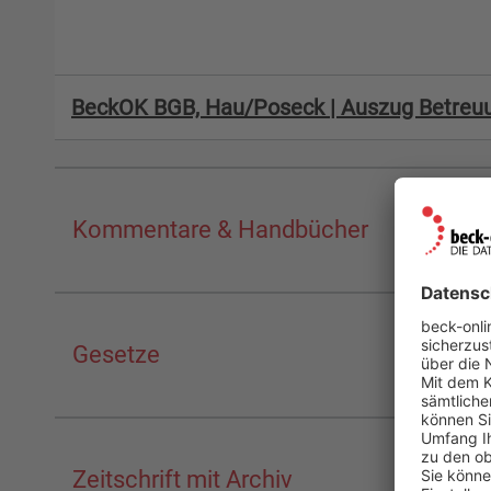
BeckOK BGB, Hau/Poseck | Auszug Betreu
Kommentare & Handbücher
Gesetze
Zeitschrift mit Archiv