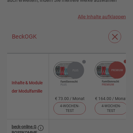
auch erweitern, indem Sie mehrere Werke auswählen
Alle Inhalte aufklappen
BeckOGK
Inhalte & Module
der Modulfamilie
€ 73.00 / Monat
€ 164.00 / Monat
4-WOCHEN-
4-WOCHEN-
TEST
TEST
beck-online.G
ROSSKOMME