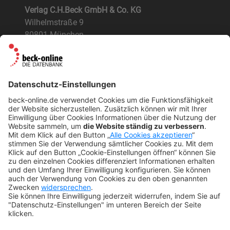
Verlag C.H.Beck GmbH & Co. KG
Wilhelmstraße 9
80801 München
ÜBER UNS
Der Verlag
BeckOK und BeckOGK
Nachhaltigkeit
NÜTZLICHES
FAQs
Tipps & Tricks
Newsletter
Abo kündigen
Widerruf
SONSTIGES
Impressum
Datenschutz
Rechtliches
Kontakt