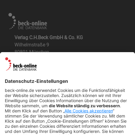
Verlag C.H.Beck GmbH & Co. KG
Wilhelmstraße 9
80801 München
ÜBER UNS
Der Verlag
BeckOK und BeckOGK
Nachhaltigkeit
NÜTZLICHES
FAQs
Tipps & Tricks
Newsletter
Abo kündigen
Widerruf
SONSTIGES