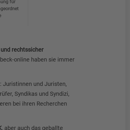
hung für
ngeordnet
e
t und rechtssicher
 beck-online haben sie immer
 Juristinnen und Juristen,
üfer, Syndikas und Syndizi,
ieren bei ihren Recherchen
K
, aber auch das geballte