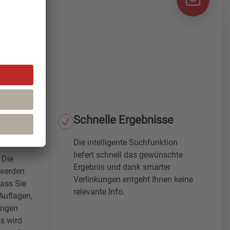
ine
Schnelle Ergebnisse
Die intelligente Suchfunktion
liefert schnell das gewünschte
 Die
Ergebnis und dank smarter
 werden
Verlinkungen entgeht Ihnen keine
dass Sie
relevante Info.
Auflagen,
ungen
s wird