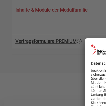
Inhalte & Module der Modulfamilie
Vertragsformulare PREMIUM