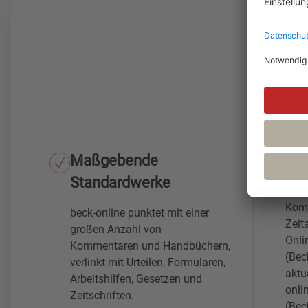
Ih
Maßgebende
Be
Standardwerke
Nur 
Komm
beck-online punktet mit einer
Zeit
großen Anzahl von
Onli
Kommentaren und Handbüchern,
(Bec
verlinkt mit Urteilen, Formularen,
aktu
Arbeitshilfen, Gesetzen und
onl
Zeitschriften.
(Bec