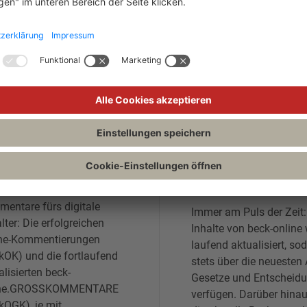
re Vorteile mit beck-onl
ckOGK und BeckOK
Aktualität &
Rechtsprechung
hier gibt es die einzigartigen
entare fürs digitale
Immer am Puls der Zeit:
alter: Die erfolgreichen
Inhalte von beck-online
ne-Kommentierungen
laufend aktualisiert, so
kOK) und die fortlaufend
stets über die neuesten 
alisierten beck-
Gesetze und Entscheid
ine.GROSSKOMMENTARE
verfügen. Darüber hinau
kOGK), je mit