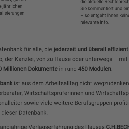
die aktuelle Rechtsprec
eljährlichen
Sie kommentiert und ei
alisierungen.
– so entgeht Ihnen kein
relevante Info.
atenbank für alle, die
jederzeit und überall effizien
o, der Kanzlei, von zu Hause oder unterwegs – mit
0 Millionen Dokumente
in rund
450 Modulen
.
nbank
ist aus dem Arbeitsalltag nicht wegzudenken:
berater, Wirtschaftsprüferinnen und Wirtschaftspr
nalleiter sowie viele weitere Berufsgruppen profit
 dieser Datenbank.
e langjährige Verlagserfahrung des Hauses
C.H.BEC