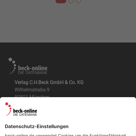
Verlag C.H.Beck GmbH & Co. KG
Wilhelmstraße 9
80801 München
ÜBER UNS
Der Verlag
BeckOK und BeckOGK
Nachhaltigkeit
NÜTZLICHES